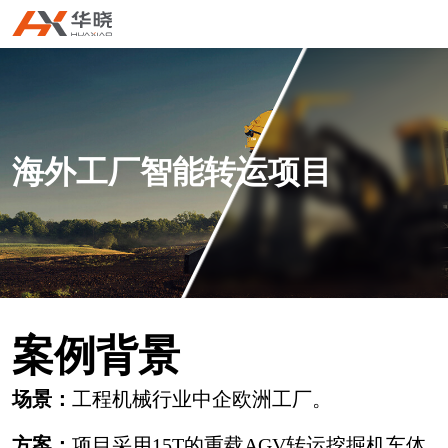
海外工厂智能转运项目
工
业
机
器
人
华
麟
L
系
案例背景
场景：
工程机械行业中企欧洲工厂。
方案：
项目采用15T的重载AGV转运挖掘机车体